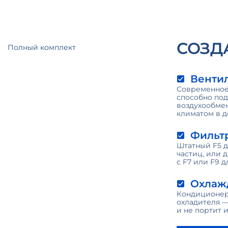
СОЗД
Полный комплект
Венти
Современное
способно по
воздухообме
климатом в 
Фильт
Штатный F5 д
частиц, или 
с F7 или F9
Охлаж
Кондиционер
охладителя —
и не портит