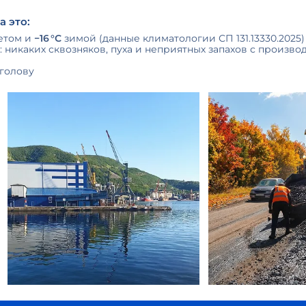
 это:
етом и
−16 °С
зимой (данные климатологии СП 131.13330.2025)
 никаких сквозняков, пуха и неприятных запахов с произво
 голову