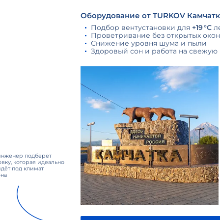
Оборудование от TURKOV Камчатка
Подбор вентустановки для
+19 °С
л
Проветривание без открытых окон:
Снижение уровня шума и пыли
Здоровый сон и работа на свежую
инженер подберёт
овку, которая идеально
дёт под климат
на