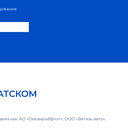
удование
АТСКОМ
 таких как: АО «Океанрыбфлот», ООО «Витязь-авто»,