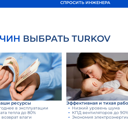
СПРОСИТЬ ИНЖЕНЕРА
ИЧИН
ВЫБРАТЬ TURKOV
ваши ресурсы
Эффективная и тихая рабо
годнее в эксплуатации
Низкий уровень шума
ата тепла до 80%
КПД вентиляторов до 90
 возврат влаги
Экономия электроэнергии