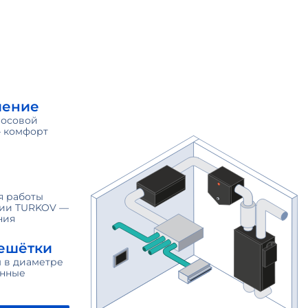
ление
лосовой
 комфорт
я работы
ции TURKOV —
ния
решётки
м в диаметре
онные