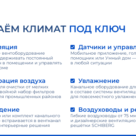
АЁМ КЛИМАТ
ПОД КЛЮЧ
ляция
Датчики и управ
 вентоборудование
Мобильное приложение, го
ддерживать постоянный
помощник или Умный дом —
н в помещении и управлять
в любой ситуации
доме
рация воздуха
Увлажнение
ля очистки от мелких
Канальное оборудование дл
двойной набор фильтров
в составе системы вентиля
 для промышленных районов
для повсеместного увлажне
дение
Воздуховоды и 
 или комплект канального
Гибкие воздуховоды от 75 м
 встраивается в вентканал
и дизайнерские вентиляци
 интерьерные решения
решётки SCHIBERG